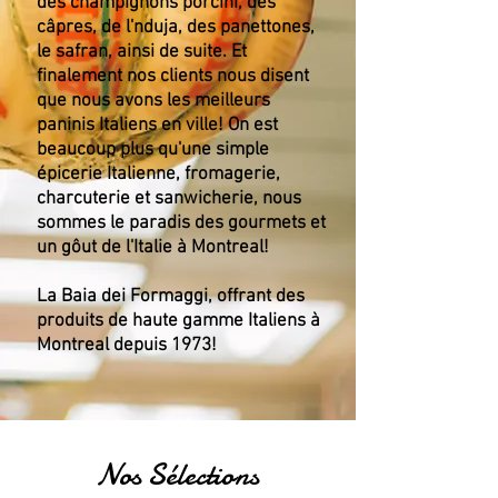
des champignons porcini, des
câpres, de l'nduja, des panettones,
le safran, ainsi de suite. Et
finalement nos clients nous disent
que nous avons les meilleurs
paninis Italiens en ville! On est
beaucoup plus qu'une simple
épicerie Italienne, fromagerie,
charcuterie et sanwicherie, nous
sommes le paradis des gourmets et
un gôut de l'Italie à Montreal!
La Baia dei Formaggi, offrant des
produits de haute gamme Italiens à
Montreal depuis 1973!
Nos Sélections