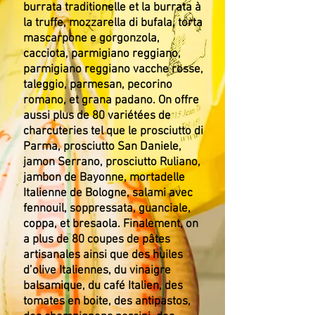
burrata traditionelle et la burrata à
la truffe, mozzarella di bufala, torta
mascarpone e gorgonzola,
cacciota, parmigiano reggiano,
parmigiano reggiano vacche rosse,
taleggio, parmesan, pecorino
romano, et grana padano. On offre
aussi plus de 80 variétées de
charcuteries tel que le prosciutto di
Parma, prosciutto San Daniele,
jamon Serrano, prosciutto Ruliano,
jambon de Bayonne, mortadelle
Italienne de Bologne, salami avec
fennouil, soppressata, guanciale,
coppa, et bresaola. Finalement, on
a plus de 80 coupes de pâtes
artisanales ainsi que des huiles
d’olive Italiennes, du vinaigre
balsamique, du café Italien, des
tomates en boite, des antipastos,